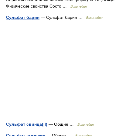
Физические свойства Состо …
Википедия
Сульфат бария
— Сульфат бария …
Википедия
Сульфат свинца(II)
— Общие …
Википедия
Сульфат аммония
— Общие …
Википедия