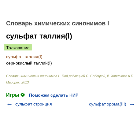
Cловарь химических синонимов I
сульфат таллия(I)
Толкование
сульфат таллия(I)
сернокислый таллий(I)
Cловарь химических синонимов I
.
Под редакцией С. Собецкой, В. Хоинского и П.
Майорек
.
2013
.
Игры ⚽
Поможем сделать НИР
сульфат стронция
сульфат хрома(III)