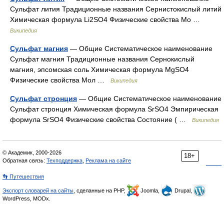
Сульфат лития Традиционные названия Сернистокислый литий
Химическая формула Li2SO4 Физические свойства Мо …
Википедия
Сульфат магния
— Общие Систематическое наименование
Сульфат магния Традиционные названия Сернокислый
магния, эпсомская соль Химическая формула MgSO4
Физические свойства Мол …
Википедия
Сульфат стронция
— Общие Систематическое наименование
Сульфат стронция Химическая формула SrSO4 Эмпирическая
формула SrSO4 Физические свойства Состояние ( …
Википедия
© Академик, 2000-2026
18+
Обратная связь:
Техподдержка
,
Реклама на сайте
👣 Путешествия
Экспорт словарей на сайты
, сделанные на PHP,
Joomla,
Drupal,
WordPress, MODx.