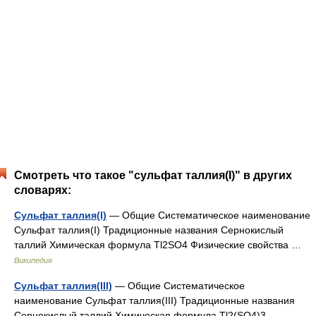
Смотреть что такое "сульфат таллия(I)" в других
словарях:
Сульфат таллия(I)
— Общие Систематическое наименование
Сульфат таллия(I) Традиционные названия Сернокислый
таллий Химическая формула Tl2SO4 Физические свойства …
Википедия
Сульфат таллия(III)
— Общие Систематическое
наименование Сульфат таллия(III) Традиционные названия
Сернокислый таллий Химическая формула Tl2(SO4)3